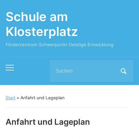
Schule am
Klosterplatz
Förderzentrum Schwerpunkt Geistige Entwicklung
Search
Toggle
for:
mobile
menu
Start
»
Anfahrt und Lageplan
Anfahrt und Lageplan