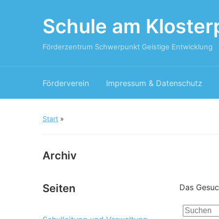
Schule am Kloster
Förderzentrum Schwerpunkt Geistige Entwicklung
Förderverein
Impressum & Datenschutz
Start
»
Archiv
Seiten
Das Gesuch
Search
for: